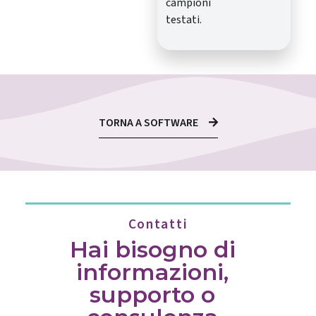
campioni
testati.
TORNA A SOFTWARE
Contatti
Hai bisogno di
informazioni,
supporto o