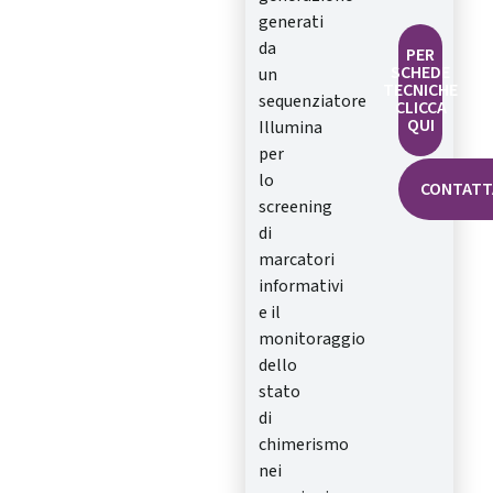
generati
da
PER
SCHEDE
un
TECNICHE
sequenziatore
CLICCA
QUI
Illumina
per
lo
CONTATT
screening
di
marcatori
informativi
e il
monitoraggio
dello
stato
di
chimerismo
nei