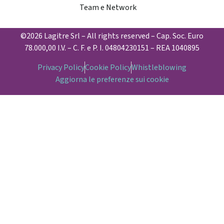
Team e Network
©2026 Lagitre Srl – All rights reserved – Cap. Soc. Euro
78.000,00 I.V. – C. F. e P. I. 04804230151 – REA 1040895
Privacy Policy
Cookie Policy
Whistleblowing
Aggiorna le preferenze sui cookie