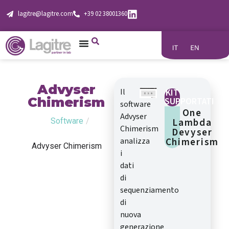
lagitre@lagitre.com
+39 02 38001360
Advyser
Il
KIT
Chimerism
SUPPORTATI
software
One
Advyser
Lambda
Software
/
Chimerism
Devyser
Chimerism
analizza
Advyser Chimerism
i
dati
di
sequenziamento
di
nuova
generazione